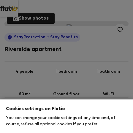
Log in
Show photos
StayProtection
+ Stay Benefits
Riverside apartment
4 people
1 bedroom
1 bathroom
2
60 m
Ground floor
Wi-Fi
Cookies settings on Flatio
StayProtection
Stay Benefits
You can change your cookie settings at any time and, of
Your stay in this accommodation will be covered
course, refuse all optional cookies if you prefer.
by our
StayProtection
package with
Stay Benefits
included
!
Read more