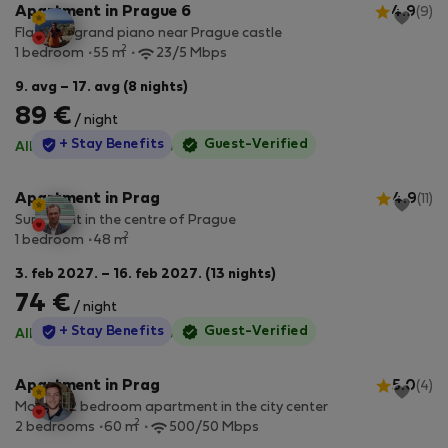
Apartment in Prague 6
4.9
(9)
Flat with grand piano near Prague castle
2
1 bedroom
55 m
23/5 Mbps
9. avg – 17. avg (8 nights)
89 €
/ night
StayProtection
+ Stay Benefits
Guest-Verified
All utilities included
·
No deposit
Apartment in Prag
4.9
(11)
Sunny flat in the centre of Prague
2
1 bedroom
48 m
3. feb 2027. – 16. feb 2027. (13 nights)
74 €
/ night
StayProtection
+ Stay Benefits
Guest-Verified
All utilities included
·
No deposit
Apartment in Prag
5.0
(4)
Modern 2 bedroom apartment in the city center
2
2 bedrooms
60 m
500/50 Mbps