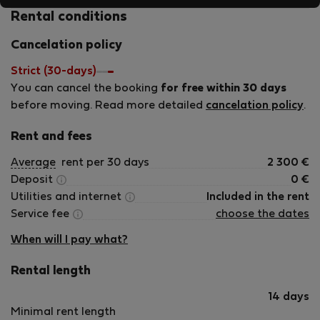
– těším se na Vás!
Rental conditions
Cancelation policy
Strict (30-days)
You can cancel the booking
for free within 30 days
before moving. Read more detailed
cancelation policy
.
Rent and fees
Average
rent per 30 days
2 300
€
Deposit
0
€
Utilities and internet
Included in the rent
Service fee
choose the dates
When will I pay what?
Rental length
14 days
Minimal rent length