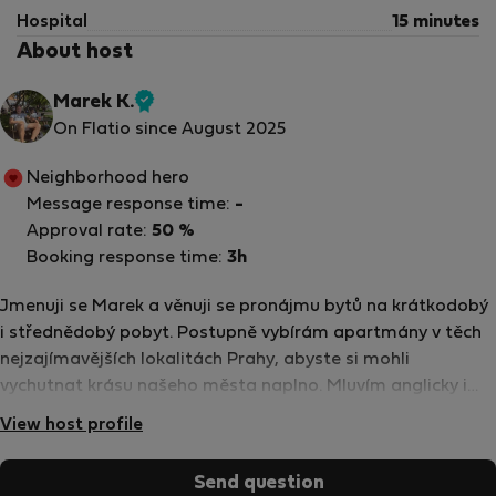
Hospital
15 minutes
About host
Marek K.
Verified
On Flatio since August 2025
host
Neighborhood hero
Message response time:
-
Approval rate:
50 %
Booking response time:
3h
Jmenuji se Marek a věnuji se pronájmu bytů na krátkodobý
i střednědobý pobyt. Postupně vybírám apartmány v těch
nejzajímavějších lokalitách Prahy, abyste si mohli
vychutnat krásu našeho města naplno. Mluvím anglicky i
španělsky a vždy se snažím, aby byl Váš pobyt maximálně
View host profile
pohodlný, příjemný a bezstarostný. Dbám na čistotu,
útulnou atmosféru a zajímavý interiér, který zpříjemní Váš
Send question
čas v Praze. Budu rád, když si svůj pobyt užijete právě u nás