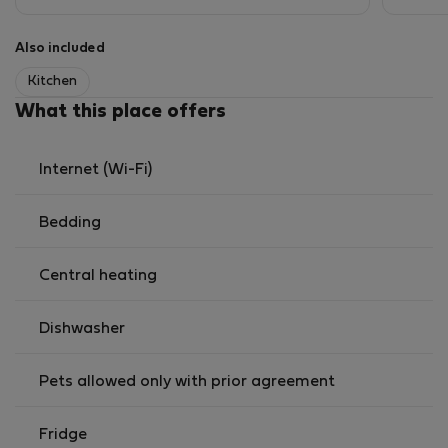
do Kongresového centra, které je vzdáleno jen pár
minut chůze.
Also included
Kitchen
What this place offers
Internet (Wi-Fi)
Bedding
Central heating
Dishwasher
Pets allowed only with prior agreement
Fridge