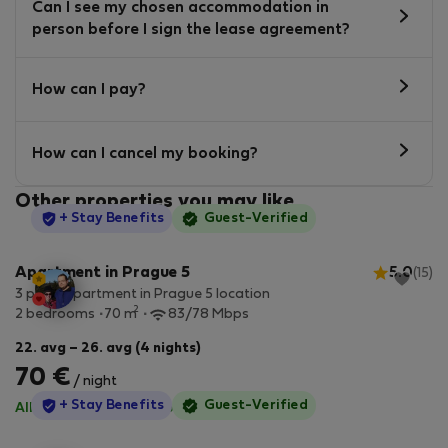
Can I see my chosen accommodation in
person before I sign the lease agreement?
How can I pay?
How can I cancel my booking?
Other properties you may like
StayProtection
+ Stay Benefits
Guest-Verified
Apartment in Prague 5
5.0
(15)
3 piece apartment in Prague 5 location
2
2 bedrooms
70 m
83/78 Mbps
22. avg – 26. avg (4 nights)
70 €
/ night
StayProtection
+ Stay Benefits
Guest-Verified
All utilities included
·
No deposit