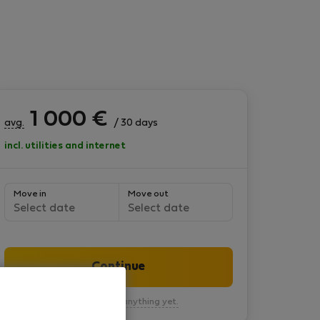
1 000
€
avg.
/ 30 days
incl. utilities and internet
Move in
Move out
Select date
Select date
Continue
You won’t pay anything yet.