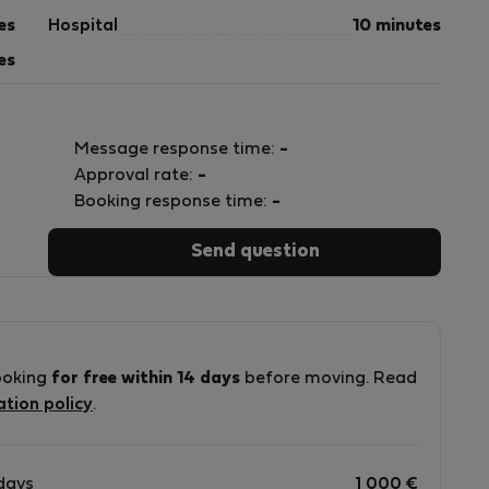
es
Hospital
10 minutes
es
Message response time:
-
Approval rate:
-
Booking response time:
-
Send question
ña
ooking
for free within 14 days
before moving. Read
ation policy
.
days
1 000
€