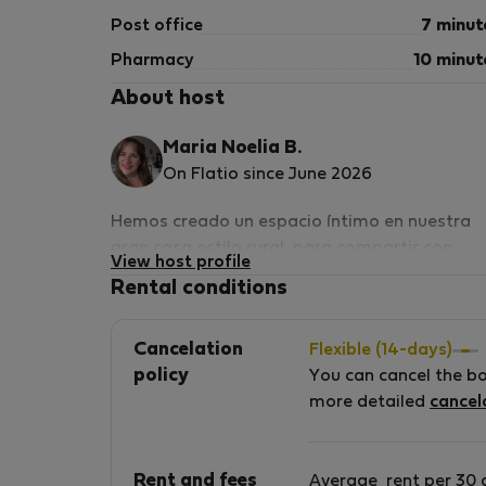
Post office
7 minut
Pharmacy
10 minut
About host
Maria Noelia B.
On Flatio since June 2026
Hemos creado un espacio íntimo en nuestra
gran casa estilo rural, para compartir con
View host profile
personas que busquen el relax de una monta
Rental conditions
rodeada de pájaros y árboles. Llena de
senderos, bañados por la sombra del bosque.
Cancelation
Flexible (14-days)
Donde la noche se cubre de estrellas. Por su
policy
You can cancel the b
gran cercanía a la playa es un lugar excelente
more detailed
cancel
para desconectar de la ciudad.
Rent and fees
Average
rent per 30 