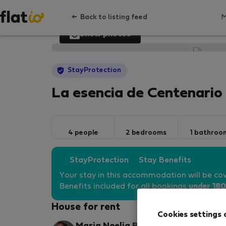
Back to listing feed
Show photos
StayProtection
La esencia de Centenario
4 people
2 bedrooms
1 bathroo
StayProtection
Stay Benefits
Your stay in this accommodation will be co
Benefits included for all bookings
under 180
House for rent
Cookies settings 