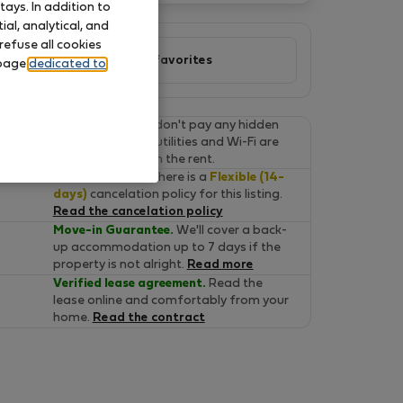
ays. In addition to
al, analytical, and
refuse all cookies
Add to favorites
 page
dedicated to
Final prices.
You don't pay any hidden
fees on Flatio. All utilities and Wi-Fi are
already included in the rent.
Cancel for free.
There is a
Flexible (14-
days)
cancelation policy for this listing.
Read the cancelation policy
Move-in Guarantee.
We'll cover a back-
up accommodation up to 7 days if the
property is not alright.
Read more
Verified lease agreement.
Read the
lease online and comfortably from your
home.
Read the contract