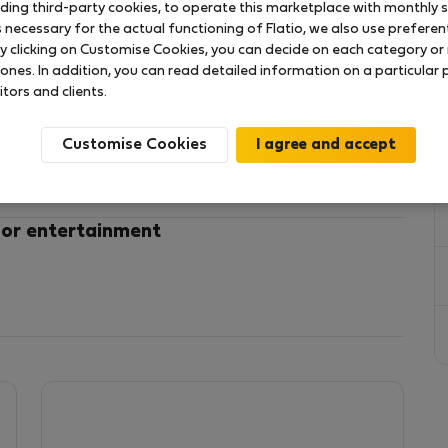
uding third-party cookies, to operate this marketplace with monthly st
necessary for the actual functioning of Flatio, we also use preferenti
y clicking on Customise Cookies, you can decide on each category or 
an casa estilo rural, para compartir con personas
 ones. In addition, you can read detailed information on a particular
 de pájaros y árboles. Llena de senderos, bañados
itors and clients.
ubre de estrellas.
celente para desconectar de la ciudad.
Customise Cookies
space en Sagunto
e y privada anexa a nuestra casa rural en Sagunto,
 or entertainment
e árboles, montañas y senderos.
teletrabajar en plena naturaleza, a tan solo 7 minutos
inutos de las playas de Canet y a 30 minutos del Centro de Valencia.
pado con chimenea de obra, sofá de tres plazas,