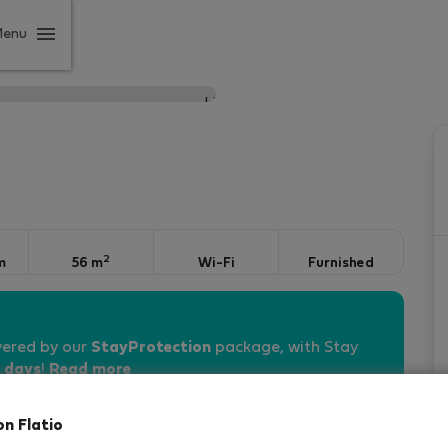
Menu
2
m
56 m
Wi-Fi
Furnished
vered by our
StayProtection
package, with Stay
 days
!
Read more
on Flatio