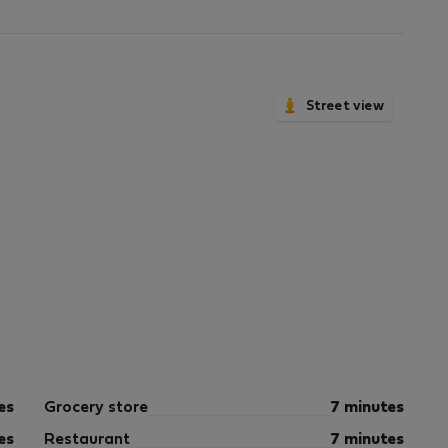
 9/2024 de la Generalitat Valenciana.
Street view
es
Grocery store
7 minutes
es
Restaurant
7 minutes