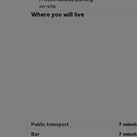
Private outside parking
Alquiler de temporada, conforme Decteto Ley
on-site
Where you will live
Public transport
7 minut
Bar
7 minut